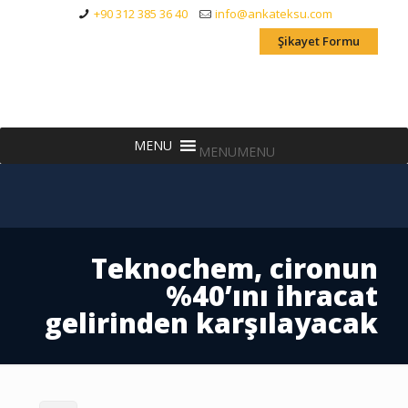
+90 312 385 36 40
info@ankateksu.com
Şikayet Formu
MENU
MENU
Teknochem, cironun
%40’ını ihracat
gelirinden karşılayacak