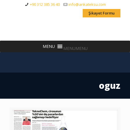
+90 312 385 36 40
info@ankateksu.com
Şikayet Formu
MENU
MENU
oguz