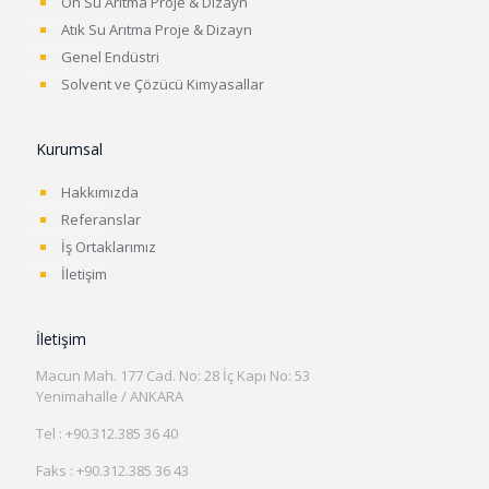
Ön Su Arıtma Proje & Dizayn
Atık Su Arıtma Proje & Dizayn
Genel Endüstri
Solvent ve Çözücü Kimyasallar
Kurumsal
Hakkımızda
Referanslar
İş Ortaklarımız
İletişim
İletişim
Macun Mah. 177 Cad. No: 28 İç Kapı No: 53
Yenimahalle / ANKARA
Tel : +90.312.385 36 40
Faks : +90.312.385 36 43